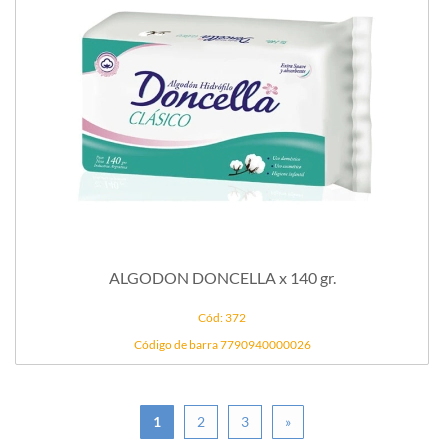
ALGODON DONCELLA x 140 gr.
Cód: 372
Código de barra 7790940000026
1
2
3
»