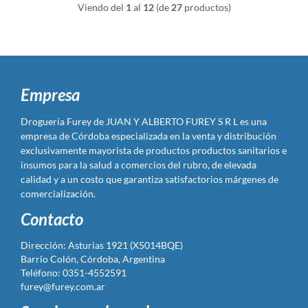
Viendo del
1
al
12
(de
27
productos)
Empresa
Droguería Furey de JUAN Y ALBERTO FUREY S R L es una
empresa de Córdoba especializada en la venta y distribución
exclusivamente mayorista de productos productos sanitarios e
insumos para la salud a comercios del rubro, de elevada
calidad y a un costo que garantiza satisfactorios márgenes de
comercialización.
Contacto
Dirección: Asturias 1921 (X5014BQE)
Barrio Colón, Córdoba, Argentina
Teléfono: 0351-4552591
furey@furey.com.ar