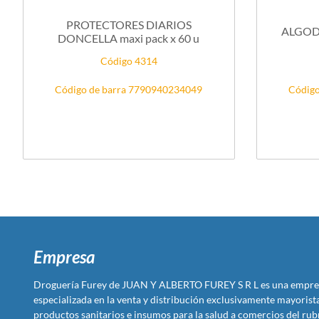
PROTECTORES DIARIOS
ALGODO
DONCELLA maxi pack x 60 u
Código 4314
Código de barra 7790940234049
Código
Empresa
Droguería Furey de JUAN Y ALBERTO FUREY S R L es una empre
especializada en la venta y distribución exclusivamente mayoris
productos sanitarios e insumos para la salud a comercios del rub