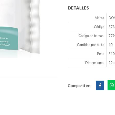
DETALLES
Marca
DO
Código
373
Código de barras:
779
Cantidad por bulto
10
Peso
310
Dimensiones
22 c
Compartí en: