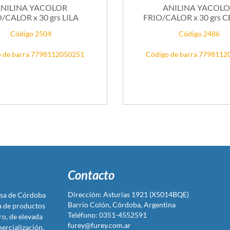
NILINA YACOLOR
ANILINA YACOL
/CALOR x 30 grs LILA
FRIO/CALOR x 30 grs 
Código 2504
Código 2486
 de barra 7798112050251
Código de barra 779811
Contacto
Dirección: Asturias 1921 (X5014BQE)
sa de Córdoba
Barrio Colón, Córdoba, Argentina
ta de productos
Teléfono: 0351-4552591
ro, de elevada
furey@furey.com.ar
ercialización.