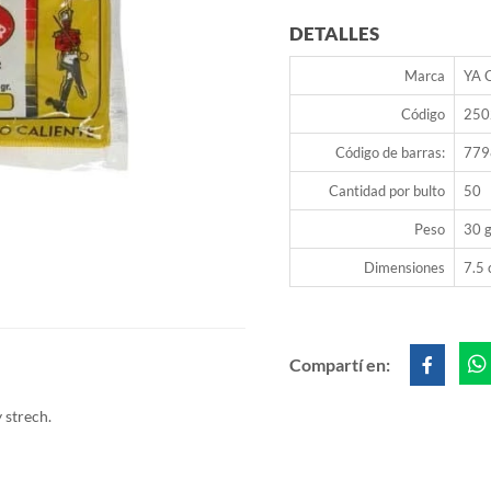
DETALLES
Marca
YA 
Código
250
Código de barras:
779
Cantidad por bulto
50
Peso
30 g
Dimensiones
7.5 
Compartí en:
 strech.