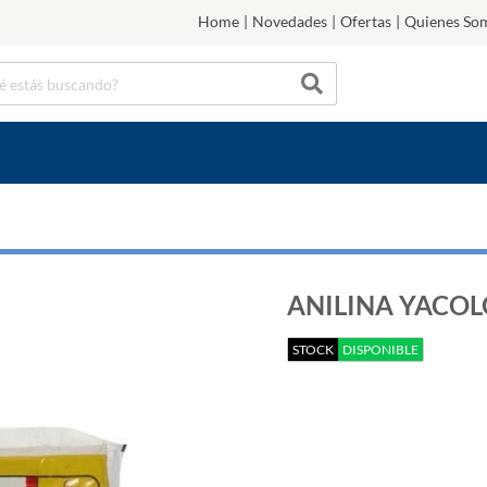
Home
|
Novedades
|
Ofertas
|
Quienes So
ANILINA YACOLO
STOCK
DISPONIBLE