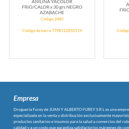
ANILINA YACOLOR
A
FRIO/CALOR x 30 grs NEGRO
FRIO
AZABACHE
Código 2485
Código de barra 7798112050114
Código
Empresa
Droguería Furey de JUAN Y ALBERTO FUREY S R L es una empre
especializada en la venta y distribución exclusivamente mayoris
productos sanitarios e insumos para la salud a comercios del rub
calidad y a un costo que garantiza satisfactorios márgenes de com