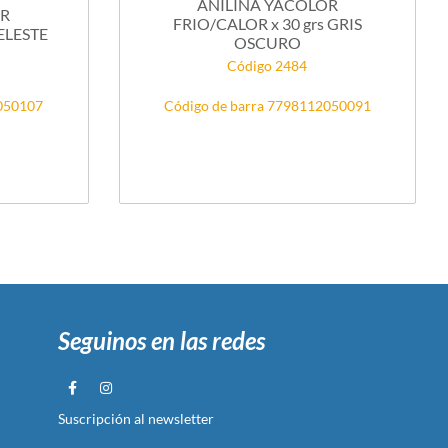
ANILINA YACOLOR
OR
FRIO/CALOR x 30 grs GRIS
CELESTE
OSCURO
Código 2484
2050107
Código de barra 7798112050091
Seguinos en las redes
Suscripción al newsletter