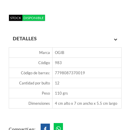
STOCK
DISPONIBLE
DETALLES
Marca
OGIB
Código
983
Código de barras:
7798087370019
Cantidad por bulto
12
Peso
110 grs
Dimensiones
4 cm alto x 7 cm ancho x 5.5 cm largo
Compartí en: