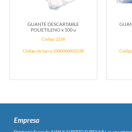
GUANTE DESCARTABLE
GUANT
POLIETILENO x 100 u
Código 2238
Código de barra 1000000002238
Código
Empresa
Droguería Furey de JUAN Y ALBERTO FUREY S R L es una empre