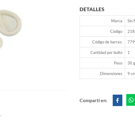
DETALLES
Marca
Sin
Código
218
Código de barras:
779
Cantidad por bulto
1
Peso
30 g
Dimensiones
9 cm
Compartí en:
.