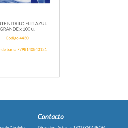
E NITRILO ELIT AZUL
GRANDE x 100 u.
Código 4430
 de barra 7798140840121
Contacto
Dirección: Asturias 1921 (X5014BQE)
sa de Córdoba