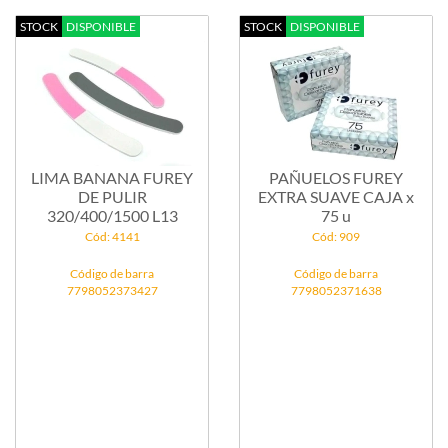
STOCK
DISPONIBLE
STOCK
DISPONIBLE
LIMA BANANA FUREY
PAÑUELOS FUREY
DE PULIR
EXTRA SUAVE CAJA x
320/400/1500 L13
75 u
Cód: 4141
Cód: 909
Código de barra
Código de barra
7798052373427
7798052371638