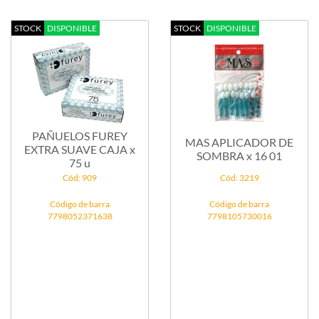
STOCK
DISPONIBLE
STOCK
DISPONIBLE
PAÑUELOS FUREY
MAS APLICADOR DE
EXTRA SUAVE CAJA x
SOMBRA x 16 01
75 u
Cód: 909
Cód: 3219
Código de barra
Código de barra
7798052371638
7798105730016