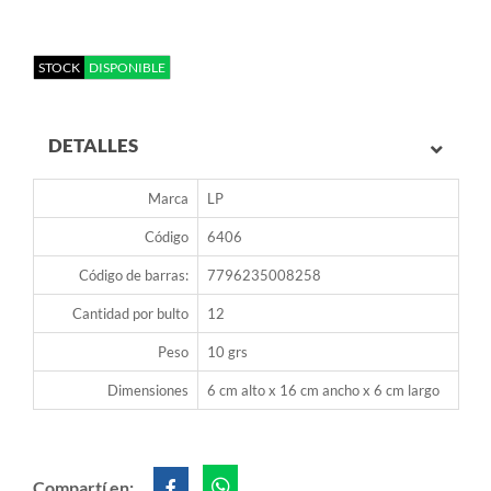
STOCK
DISPONIBLE
DETALLES
Marca
LP
Código
6406
Código de barras:
7796235008258
Cantidad por bulto
12
Peso
10 grs
Dimensiones
6 cm alto x 16 cm ancho x 6 cm largo
Compartí en: