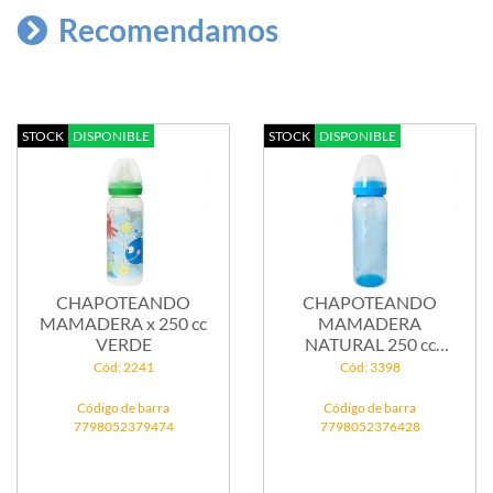
Recomendamos
STOCK
DISPONIBLE
STOCK
DISPONIBLE
CHAPOTEANDO
CHAPOTEANDO
MAMADERA x 250 cc
MAMADERA
VERDE
NATURAL 250 cc
CELESTE
Cód: 2241
Cód: 3398
Código de barra
Código de barra
7798052379474
7798052376428