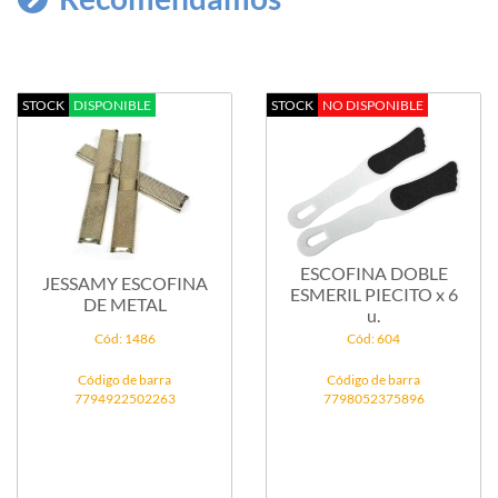
STOCK
DISPONIBLE
STOCK
NO DISPONIBLE
ESCOFINA DOBLE
JESSAMY ESCOFINA
ESMERIL PIECITO x 6
DE METAL
u.
Cód: 1486
Cód: 604
Código de barra
Código de barra
7794922502263
7798052375896