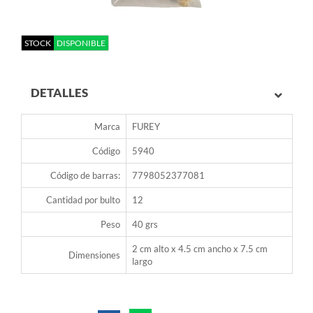
STOCK
DISPONIBLE
DETALLES
Marca
FUREY
Código
5940
Código de barras:
7798052377081
Cantidad por bulto
12
Peso
40 grs
2 cm alto x 4.5 cm ancho x 7.5 cm
Dimensiones
largo