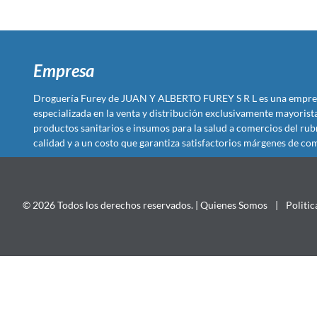
Empresa
Droguería Furey de JUAN Y ALBERTO FUREY S R L es una empre
especializada en la venta y distribución exclusivamente mayoris
productos sanitarios e insumos para la salud a comercios del rub
calidad y a un costo que garantiza satisfactorios márgenes de com
© 2026 Todos los derechos reservados. |
Quienes Somos
|
Politic