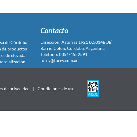
Contacto
Dirección: Asturias 1921 (X5014BQE)
sa de Córdoba
Barrio Colón, Córdoba, Argentina
ta de productos
Teléfono: 0351-4552591
ro, de elevada
furey@furey.com.ar
ercialización.
as de privacidad
|
Condiciones de uso