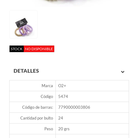
STOCK
NO DISPONIBLE
DETALLES
Marca
O2+
Código
5474
Código de barras:
7790000003806
Cantidad por bulto
24
Peso
20 grs