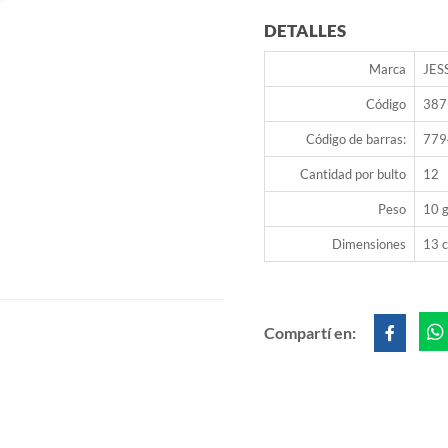
DETALLES
Marca
JES
Código
387
Código de barras:
779
Cantidad por bulto
12
Peso
10 g
Dimensiones
13 c
Compartí en: