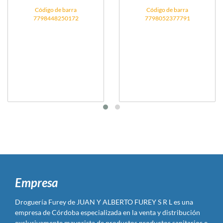
Código de barra
Código de barra
7798448250172
7798052377791
Empresa
Droguería Furey de JUAN Y ALBERTO FUREY S R L es una
empresa de Córdoba especializada en la venta y distribución
exclusivamente mayorista de productos productos sanitarios e