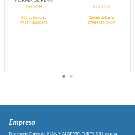
Cód: 6744
Cód: 6750
Código de barra
Código de barra
7798448250356
7798448250417
Empresa
Droguería Furey de JUAN Y ALBERTO FUREY S R L es una