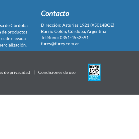
Contacto
Dirección: Asturias 1921 (X5014BQE)
sa de Córdoba
Barrio Colón, Córdoba, Argentina
ta de productos
Teléfono: 0351-4552591
ro, de elevada
furey@furey.com.ar
ercialización.
as de privacidad
|
Condiciones de uso