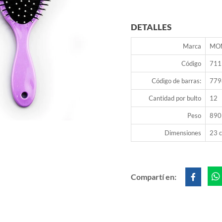
DETALLES
Marca
MO
Código
711
Código de barras:
779
Cantidad por bulto
12
Peso
890
Dimensiones
23 c
Compartí en: