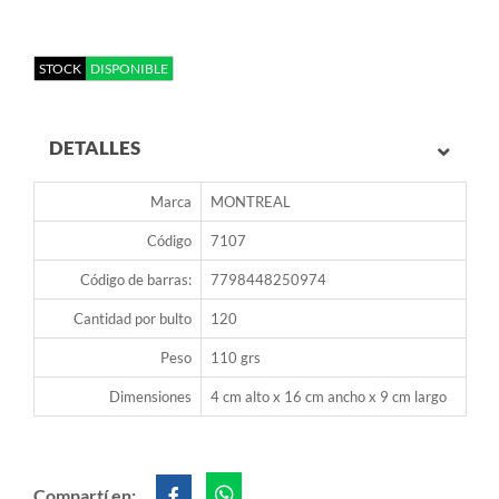
STOCK
DISPONIBLE
DETALLES
Marca
MONTREAL
Código
7107
Código de barras:
7798448250974
Cantidad por bulto
120
Peso
110 grs
Dimensiones
4 cm alto x 16 cm ancho x 9 cm largo
Compartí en: