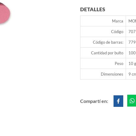
DETALLES
Marca
MO
Código
707
Código de barras:
779
Cantidad por bulto
100
Peso
10 g
Dimensiones
9 cm
Compartí en: