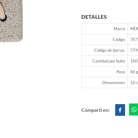
DETALLES
Marca
MO
Código
707
Código de barras:
779
Cantidad por bulto
100
Peso
40 g
Dimensiones
10 c
Compartí en: