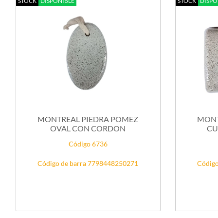
STOCK
DISPONIBLE
STOCK
DISPO
MONTREAL PIEDRA POMEZ
MONT
OVAL CON CORDON
CU
Código 6736
Código de barra 7798448250271
Código