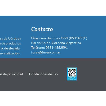
Contacto
Dirección: Asturias 1921 (X5014BQE)
sa de Córdoba
Barrio Colón, Córdoba, Argentina
ta de productos
Teléfono: 0351-4552591
ro, de elevada
furey@furey.com.ar
ercialización.
as de privacidad
|
Condiciones de uso