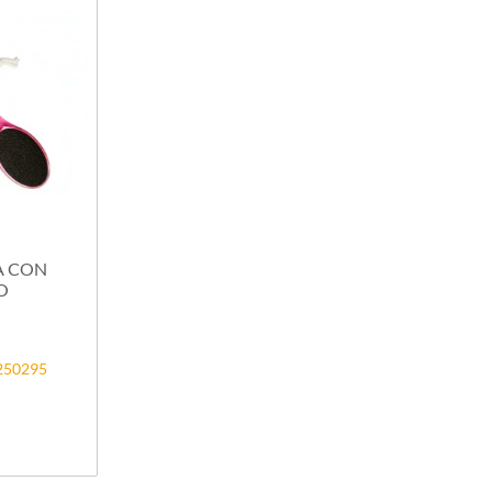
A CON
O
8250295