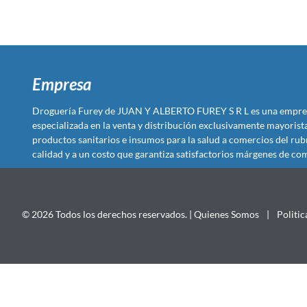
Empresa
Droguería Furey de JUAN Y ALBERTO FUREY S R L es una empre
especializada en la venta y distribución exclusivamente mayoris
productos sanitarios e insumos para la salud a comercios del rub
calidad y a un costo que garantiza satisfactorios márgenes de com
© 2026 Todos los derechos reservados. |
Quienes Somos
|
Politic