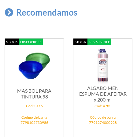
Recomendamos
STOCK
DISPONIBLE
STOCK
DISPONIBLE
ALGABO MEN
MAS BOL PARA
ESPUMA DE AFEITAR
TINTURA 98
x 200 ml
Cód: 3116
Cód: 4783
Código de barra
Código de barra
7798105730986
7791274000928