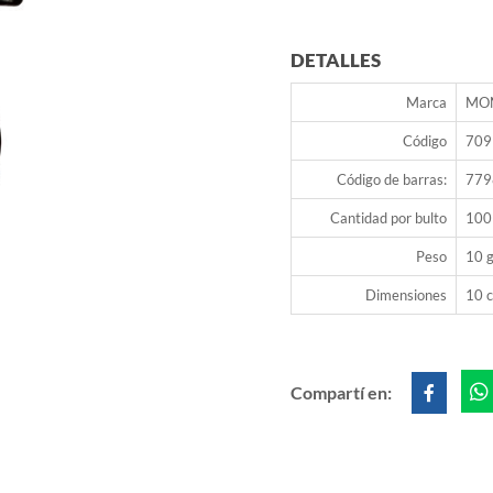
DETALLES
Marca
MO
Código
709
Código de barras:
779
Cantidad por bulto
100
Peso
10 g
Dimensiones
10 c
Compartí en: