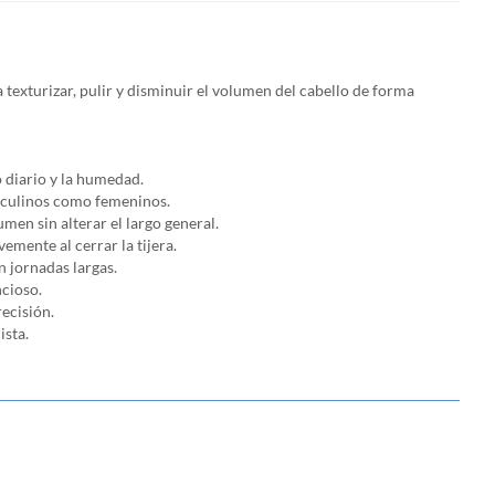
exturizar, pulir y disminuir el volumen del cabello de forma
o diario y la humedad.
asculinos como femeninos.
men sin alterar el largo general.
emente al cerrar la tijera.
n jornadas largas.
ncioso.
ecisión.
ista.