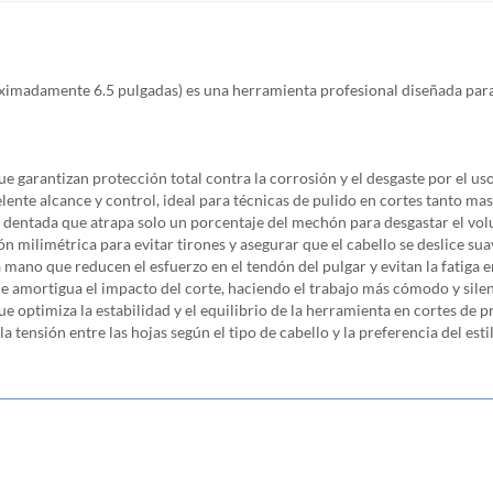
ximadamente 6.5 pulgadas) es una herramienta profesional diseñada para t
ue garantizan protección total contra la corrosión y el desgaste por el us
lente alcance y control, ideal para técnicas de pulido en cortes tanto m
a dentada que atrapa solo un porcentaje del mechón para desgastar el volu
 milimétrica para evitar tirones y asegurar que el cabello se deslice suav
 mano que reducen el esfuerzo en el tendón del pulgar y evitan la fatiga e
e amortigua el impacto del corte, haciendo el trabajo más cómodo y sile
optimiza la estabilidad y el equilibrio de la herramienta en cortes de pr
a tensión entre las hojas según el tipo de cabello y la preferencia del estil