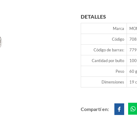
DETALLES
Marca
MO
Código
708
Código de barras:
779
Cantidad por bulto
100
Peso
60 g
Dimensiones
19 c
Compartí en: