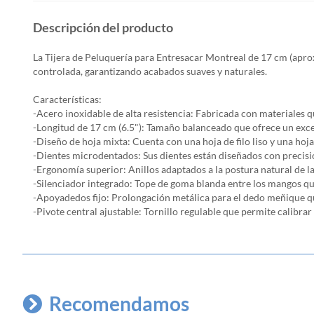
Descripción del producto
La Tijera de Peluquería para Entresacar Montreal de 17 cm (apro
controlada, garantizando acabados suaves y naturales.
Características:
-Acero inoxidable de alta resistencia: Fabricada con materiales q
-Longitud de 17 cm (6.5"): Tamaño balanceado que ofrece un exce
-Diseño de hoja mixta: Cuenta con una hoja de filo liso y una hoj
-Dientes microdentados: Sus dientes están diseñados con precisión
-Ergonomía superior: Anillos adaptados a la postura natural de la
-Silenciador integrado: Tope de goma blanda entre los mangos qu
-Apoyadedos fijo: Prolongación metálica para el dedo meñique que 
-Pivote central ajustable: Tornillo regulable que permite calibrar l
Recomendamos