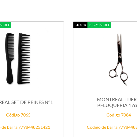
NIBLE
STOCK
DISPONIBLE
MONTREAL TIJE
AL SET DE PEINES N°1
PELUQUERIA 17
Código 7065
Código 7084
 de barra 7798448251421
Código de barra 779844