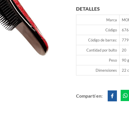
DETALLES
Marca
MO
Código
676
Código de barras:
779
Cantidad por bulto
20
Peso
90 g
Dimensiones
22 c
Compartí en: