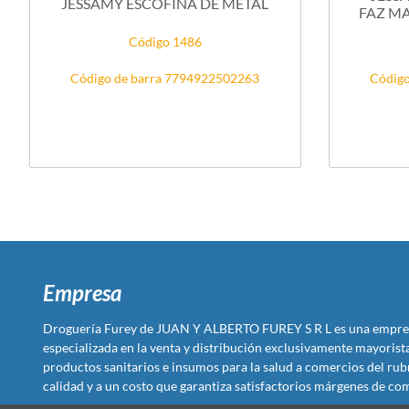
JESSAMY ESCOFINA DE METAL
FAZ MA
Código 1486
Código de barra 7794922502263
Código
Empresa
Droguería Furey de JUAN Y ALBERTO FUREY S R L es una empre
especializada en la venta y distribución exclusivamente mayoris
productos sanitarios e insumos para la salud a comercios del rub
calidad y a un costo que garantiza satisfactorios márgenes de com