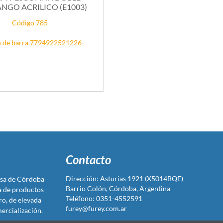
NGO ACRILICO (E1003)
Código 785
 de barra 7794922521226
Contacto
Dirección: Asturias 1921 (X5014BQE)
sa de Córdoba
Barrio Colón, Córdoba, Argentina
ta de productos
Teléfono: 0351-4552591
ro, de elevada
furey@furey.com.ar
ercialización.