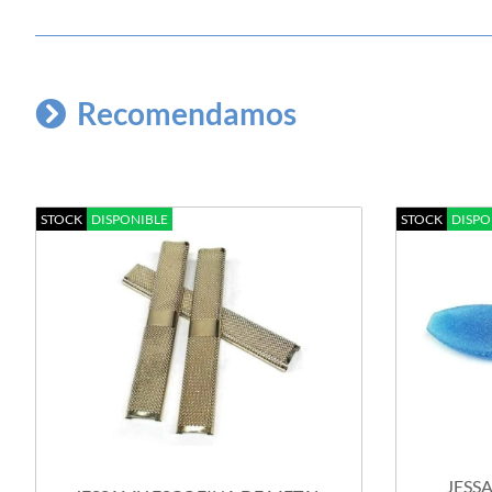
Recomendamos
STOCK
DISPONIBLE
STOCK
DISPO
JESS