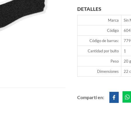
DETALLES
Marca
Sin
Código
604
Código de barras:
779
Cantidad por bulto
1
Peso
20 g
Dimensiones
22 c
Compartí en: