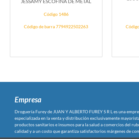
JESSAMY ESCOFINA DE METAL
Código 1486
Código de barra 7794922502263
Código
Empresa
Droguería Furey de JUAN Y ALBERTO FUREY S R L es una empre
especializada en la venta y distribución exclusivamente mayoris
productos sanitarios e insumos para la salud a comercios del rub
calidad y a un costo que garantiza satisfactorios márgenes de com