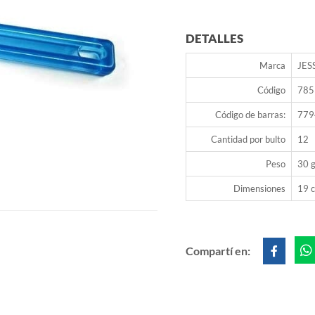
DETALLES
Marca
JES
Código
785
Código de barras:
779
Cantidad por bulto
12
Peso
30 g
Dimensiones
19 c
Compartí en: