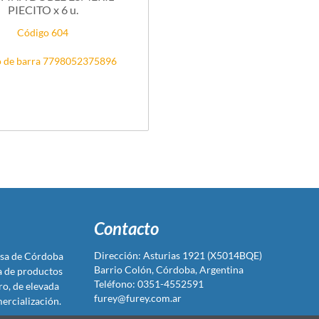
PIECITO x 6 u.
Código 604
 de barra 7798052375896
Contacto
Dirección: Asturias 1921 (X5014BQE)
sa de Córdoba
Barrio Colón, Córdoba, Argentina
ta de productos
Teléfono: 0351-4552591
ro, de elevada
furey@furey.com.ar
ercialización.