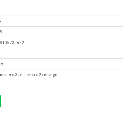
S
8
8105732652
rs
m alto x 3 cm ancho x 2 cm largo