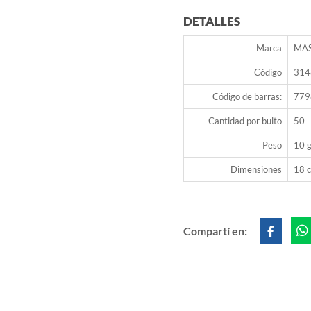
DETALLES
Marca
MA
Código
314
Código de barras:
779
Cantidad por bulto
50
Peso
10 g
Dimensiones
18 c
Compartí en: