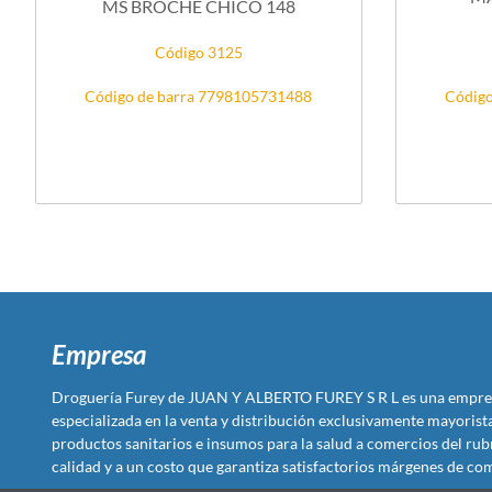
MS BROCHE CHICO 148
Código 3125
Código de barra 7798105731488
Código
Empresa
Droguería Furey de JUAN Y ALBERTO FUREY S R L es una empre
especializada en la venta y distribución exclusivamente mayoris
productos sanitarios e insumos para la salud a comercios del rub
calidad y a un costo que garantiza satisfactorios márgenes de com