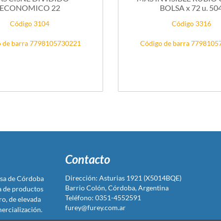
ECONOMICO 22
BOLSA x 72 u. 50
Código 3104
Código 3316
 de barra 7798105730221
Código de barra 779810
Contacto
Dirección: Asturias 1921 (X5014BQE)
sa de Córdoba
Barrio Colón, Córdoba, Argentina
ta de productos
Teléfono: 0351-4552591
ro, de elevada
furey@furey.com.ar
ercialización.