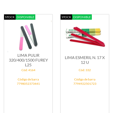
STOCK
DISPONIBLE
STOCK
DISPONIBLE
LIMA PULIR
LIMA ESMERIL N. 17 X
320/400/1500 FUREY
12 U
L25
Cód: 4164
Cód: 332
Código de barra
Código de barra
7798052373441
7794922501723