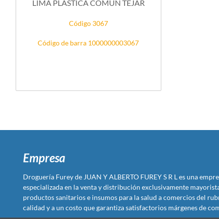
LIMA PLASTICA COMUN TEJAR
Código 3067
Código de barra 1000000003067
Empresa
Droguería Furey de JUAN Y ALBERTO FUREY S R L es una empre
especializada en la venta y distribución exclusivamente mayoris
productos sanitarios e insumos para la salud a comercios del rub
calidad y a un costo que garantiza satisfactorios márgenes de com