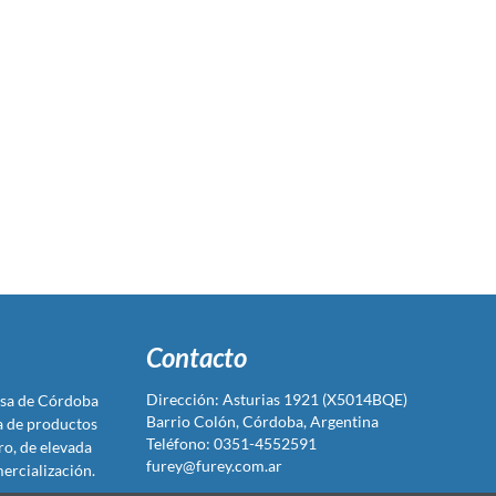
Contacto
Dirección: Asturias 1921 (X5014BQE)
sa de Córdoba
Barrio Colón, Córdoba, Argentina
ta de productos
Teléfono: 0351-4552591
ro, de elevada
furey@furey.com.ar
ercialización.