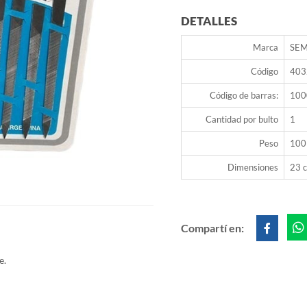
DETALLES
Marca
SEM
Código
403
Código de barras:
100
Cantidad por bulto
1
Peso
100
Dimensiones
23 c
Compartí en:
e.