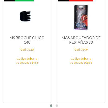
MS BROCHE CHICO
MAS ARQUEADOR DE
148
PESTAÑAS 53
Cód: 3125
Cód: 3109
Código de barra
Código de barra
7798105731488
7798105730535