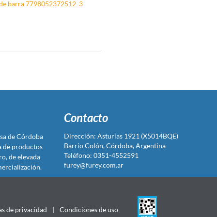
de barra 7798052372512_3
Contacto
Dirección: Asturias 1921 (X5014BQE)
sa de Córdoba
Barrio Colón, Córdoba, Argentina
ta de productos
Teléfono: 0351-4552591
ro, de elevada
furey@furey.com.ar
ercialización.
as de privacidad
|
Condiciones de uso