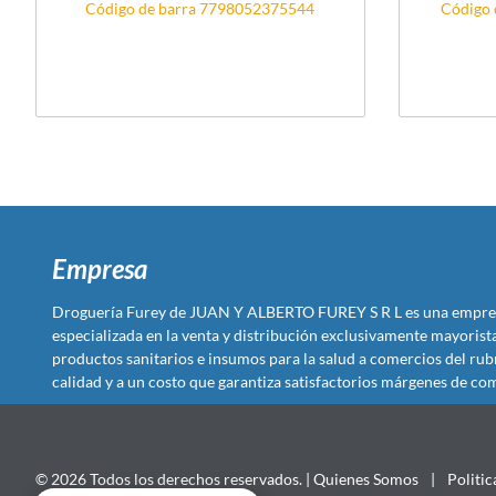
Código de barra 7798052375544
Código 
Empresa
Droguería Furey de JUAN Y ALBERTO FUREY S R L es una empre
especializada en la venta y distribución exclusivamente mayoris
productos sanitarios e insumos para la salud a comercios del rub
calidad y a un costo que garantiza satisfactorios márgenes de com
© 2026 Todos los derechos reservados. |
Quienes Somos
|
Politic