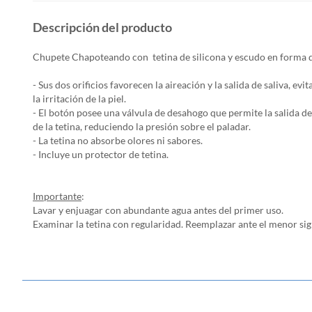
Descripción del producto
Chupete Chapoteando con tetina de silicona y escudo en forma 
- Sus dos orificios favorecen la aireación y la salida de saliva, evi
la irritación de la piel.
- El botón posee una válvula de desahogo que permite la salida de
de la tetina, reduciendo la presión sobre el paladar.
- La tetina no absorbe olores ni sabores.
- Incluye un protector de tetina.
Importante
:
Lavar y enjuagar con abundante agua antes del primer uso.
Examinar la tetina con regularidad. Reemplazar ante el menor sig