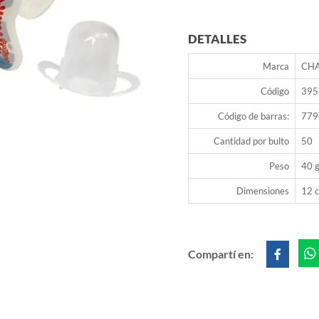
DETALLES
Marca
CH
Código
395
Código de barras:
779
Cantidad por bulto
50
Peso
40 g
Dimensiones
12 c
Compartí en: