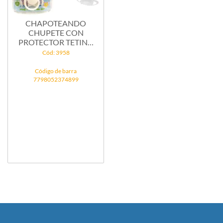
CHAPOTEANDO
CHUPETE CON
PROTECTOR TETINA
CLASICO...
Cód: 3958
Código de barra
7798052374899