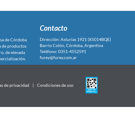
Contacto
Dirección: Asturias 1921 (X5014BQE)
sa de Córdoba
Barrio Colón, Córdoba, Argentina
ta de productos
Teléfono: 0351-4552591
ro, de elevada
furey@furey.com.ar
ercialización.
as de privacidad
|
Condiciones de uso