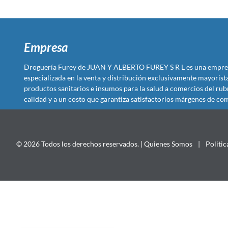
Empresa
Droguería Furey de JUAN Y ALBERTO FUREY S R L es una empre
especializada en la venta y distribución exclusivamente mayoris
productos sanitarios e insumos para la salud a comercios del rub
calidad y a un costo que garantiza satisfactorios márgenes de com
© 2026 Todos los derechos reservados. |
Quienes Somos
|
Politic