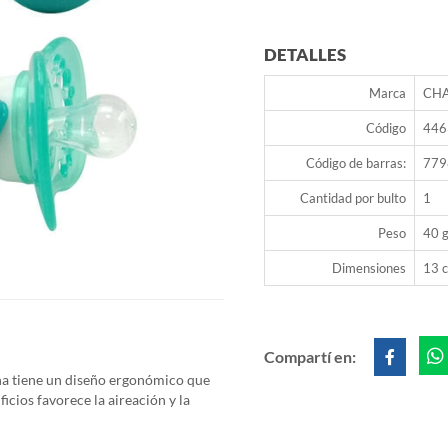
DETALLES
Marca
CH
Código
446
Código de barras:
779
Cantidad por bulto
1
Peso
40 g
Dimensiones
13 c
Compartí en:
a tiene
un diseño ergonómico que
icios favorece la aireación y la