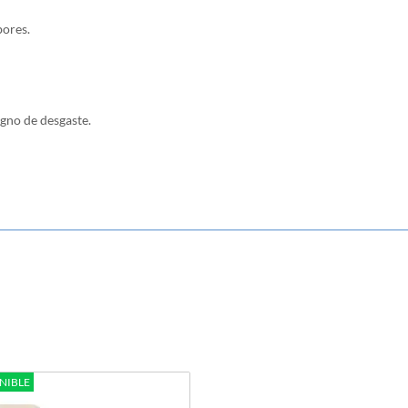
bores.
igno de desgaste.
NIBLE