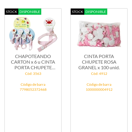
STOCK
DISPONIBLE
STOCK
DISPONIBLE
CHAPOTEANDO
CINTA PORTA
CARTON x 6 u CINTA
CHUPETE ROSA
PORTA CHUPETE
GRANEL x 100 unid.
ROSA
Cód: 3563
Cód: 4912
Código de barra
Código de barra
7798052372468
1000000004912