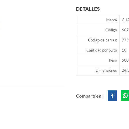
DETALLES
Marca
CH
Código
607
Código de barras:
779
Cantidad por bulto
10
Peso
500
Dimensiones
24.5
Compartí en: