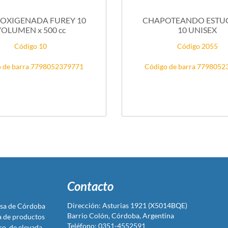
OXIGENADA FUREY 10
CHAPOTEANDO ESTUC
OLUMEN x 500 cc
10 UNISEX
Código 10
Código 2055
 de barra 7798052379771
Código de barra 779805
Contacto
Dirección: Asturias 1921 (X5014BQE)
sa de Córdoba
Barrio Colón, Córdoba, Argentina
ta de productos
Teléfono: 0351-4552591
ro, de elevada