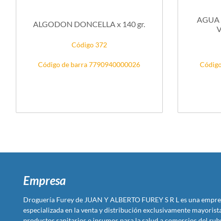
AGUA 
ALGODON DONCELLA x 140 gr.
V
Código 372
Código de barra 7790940000026
Código
Empresa
Droguería Furey de JUAN Y ALBERTO FUREY S R L es una empre
especializada en la venta y distribución exclusivamente mayoris
productos sanitarios e insumos para la salud a comercios del rub