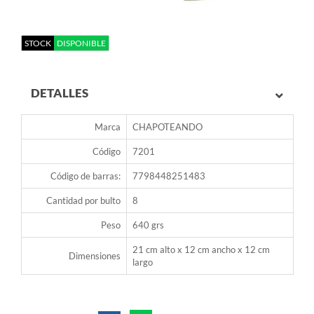
STOCK
DISPONIBLE
DETALLES
Marca
CHAPOTEANDO
Código
7201
Código de barras:
7798448251483
Cantidad por bulto
8
Peso
640 grs
21 cm alto x 12 cm ancho x 12 cm
Dimensiones
largo