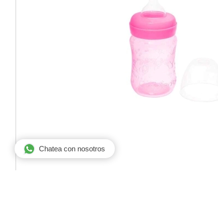
Chatea con nosotros
CHAPOTEANDO MAMADERA NATURAL BOCA A
Código 3005
Código de barra 7798052376459