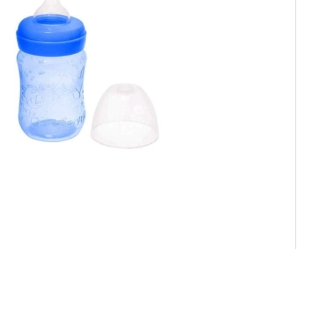
AMADERA NATURAL BOCA ANCHA 250 cc...
Código 3006
Código de barra 7798052376442