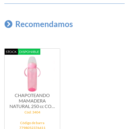
Recomendamos
STOCK
DISPONIBLE
CHAPOTEANDO
MAMADERA
NATURAL 250 cc CON
ASAS ROSA
Cód: 3404
Código de barra
7798052376411