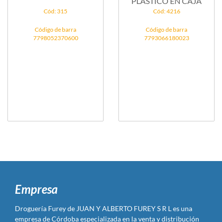
PLASTICO EN CAJA
Cód: 315
Cód: 4216
Código de barra
Código de barra
7798052370600
7793066180023
Empresa
Droguería Furey de JUAN Y ALBERTO FUREY S R L es una
empresa de Córdoba especializada en la venta y distribución