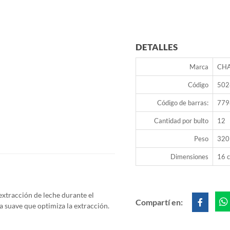
DETALLES
Marca
CH
Código
502
Código de barras:
779
Cantidad por bulto
12
Peso
320
Dimensiones
16 c
 extracción
de
leche durante el
Compartí en:
a suave que optimiza la extracción.