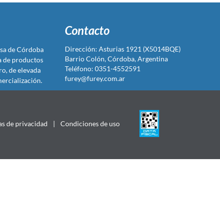
Contacto
Dirección: Asturias 1921 (X5014BQE)
sa de Córdoba
Barrio Colón, Córdoba, Argentina
ta de productos
Teléfono: 0351-4552591
ro, de elevada
furey@furey.com.ar
ercialización.
as de privacidad
|
Condiciones de uso