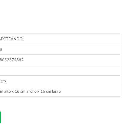
APOTEANDO
8
8052374882
 grs
m alto x 16 cm ancho x 16 cm largo