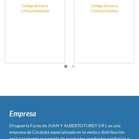
Código de barra
Código de barra
7791274000928
7798105736025
Empresa
Droguería Furey de JUAN Y ALBERTO FUREY S R L es una
empresa de Córdoba especializada en la venta y distribución
exclusivamente mayorista de productos productos sanitarios e