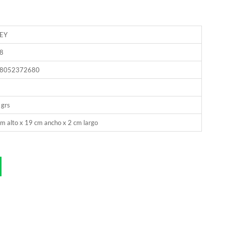
EY
8
8052372680
 grs
m alto x 19 cm ancho x 2 cm largo