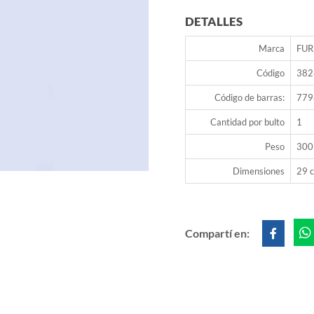
DETALLES
Marca
FUR
Código
382
Código de barras:
779
Cantidad por bulto
1
Peso
300
Dimensiones
29 c
Compartí en: