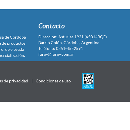
Contacto
Dirección: Asturias 1921 (X5014BQE)
sa de Córdoba
Barrio Colón, Córdoba, Argentina
ta de productos
Teléfono: 0351-4552591
ro, de elevada
furey@furey.com.ar
ercialización.
as de privacidad
|
Condiciones de uso