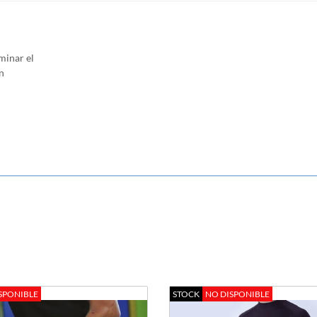
minar el
n
SPONIBLE
STOCK
NO DISPONIBLE