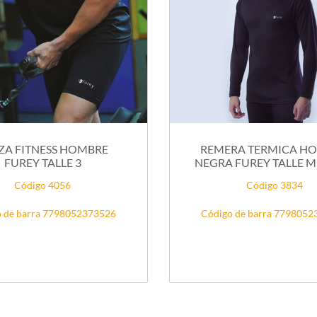
ZA FITNESS HOMBRE
REMERA TERMICA H
FUREY TALLE 3
NEGRA FUREY TALLE 
Código 4056
Código 3834
 de barra 7798052373526
Código de barra 779805