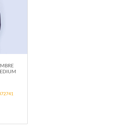
OMBRE
MEDIUM
2372741