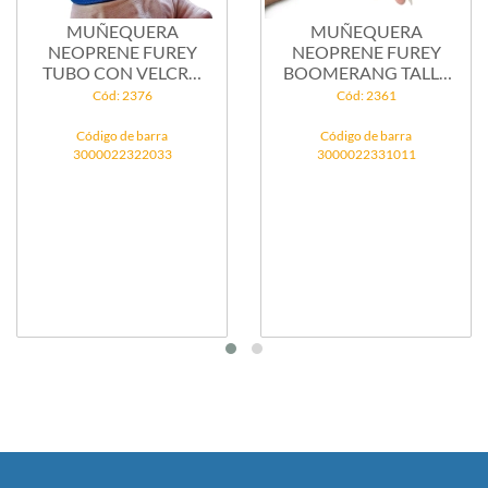
MUÑEQUERA
MUÑEQUERA
NEOPRENE FUREY
NEOPRENE FUREY
TUBO CON VELCRO
BOOMERANG TALLE
TALLE 3
2
Cód: 2376
Cód: 2361
Código de barra
Código de barra
3000022322033
3000022331011