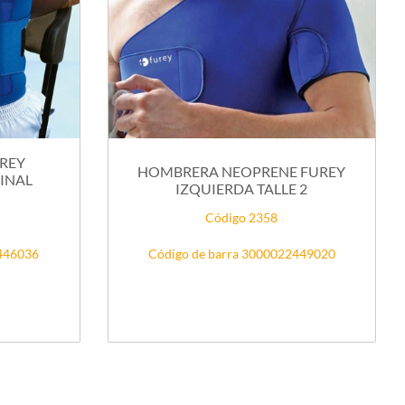
UREY
HOMBRERA NEOPRENE FUREY
INAL
IZQUIERDA TALLE 2
Código 2358
2446036
Código de barra 3000022449020