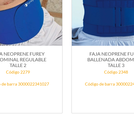
A NEOPRENE FUREY
FAJA NEOPRENE F
OMINAL REGULABLE
BALLENADA ABDOM
TALLE 2
TALLE 3
Código 2279
Código 2348
 de barra 3000022341027
Código de barra 300002