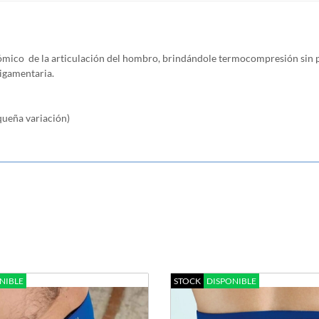
ico de la articulación del hombro, brindándole termocompresión sin p
ligamentaria.
queña variación)
NIBLE
STOCK
DISPONIBLE