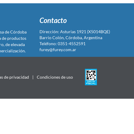
Contacto
Dirección: Asturias 1921 (X5014BQE)
sa de Córdoba
Barrio Colón, Córdoba, Argentina
ta de productos
Teléfono: 0351-4552591
ro, de elevada
furey@furey.com.ar
ercialización.
as de privacidad
|
Condiciones de uso