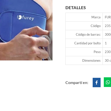
DETALLES
Marca
FUR
Código
235
Código de barras:
300
Cantidad por bulto
1
Peso
230
Dimensiones
30 c
Compartí en: