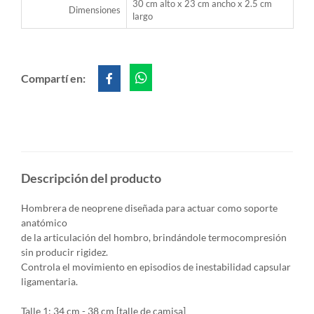
30 cm alto x 23 cm ancho x 2.5 cm
Dimensiones
largo
Compartí en:
Descripción del producto
Hombrera de neoprene diseñada para actuar como soporte
anatómico
de la articulación del hombro, brindándole termocompresión
sin producir rigidez.
Controla el movimiento en episodios de inestabilidad capsular
ligamentaria.
Talle 1: 34 cm - 38 cm [talle de camisa]