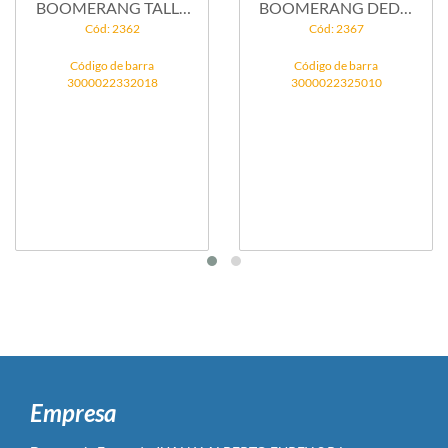
BOOMERANG TALLE
BOOMERANG DEDO
3
LIBRE...
Cód: 2362
Cód: 2367
Código de barra
Código de barra
3000022332018
3000022325010
Empresa