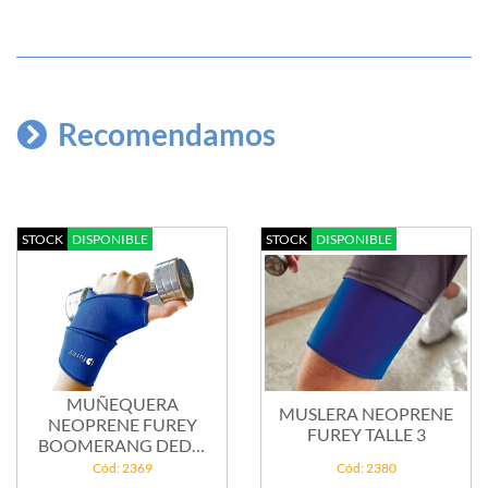
Recomendamos
STOCK
DISPONIBLE
STOCK
DISPONIBLE
MUÑEQUERA
MUSLERA NEOPRENE
NEOPRENE FUREY
FUREY TALLE 3
BOOMERANG DEDO
LIBRE...
Cód: 2369
Cód: 2380