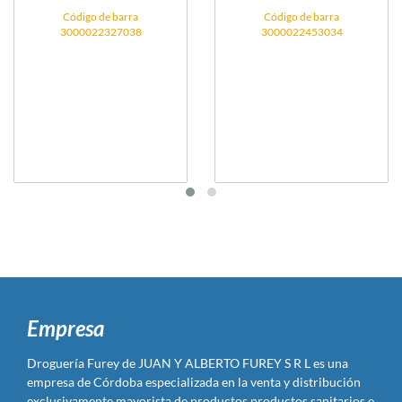
Código de barra
Código de barra
3000022327038
3000022453034
Empresa
Droguería Furey de JUAN Y ALBERTO FUREY S R L es una
empresa de Córdoba especializada en la venta y distribución
exclusivamente mayorista de productos productos sanitarios e