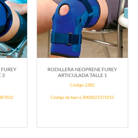
 FUREY
RODILLERA NEOPRENE FUREY
 3
ARTICULADA TALLE 1
Código 2382
2387032
Código de barra 3000022375015