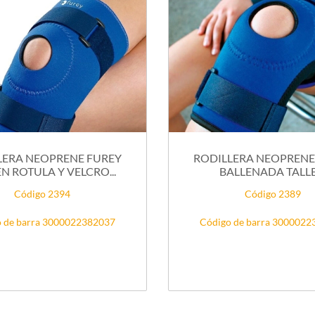
LERA NEOPRENE FUREY
RODILLERA NEOPRENE
N ROTULA Y VELCRO...
BALLENADA TALLE
Código 2394
Código 2389
 de barra 3000022382037
Código de barra 300002