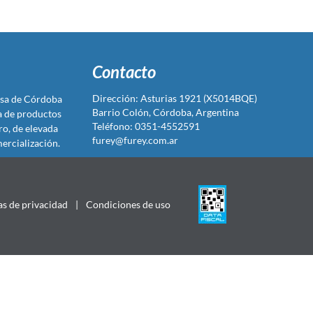
Contacto
Dirección: Asturias 1921 (X5014BQE)
sa de Córdoba
Barrio Colón, Córdoba, Argentina
ta de productos
Teléfono: 0351-4552591
ro, de elevada
furey@furey.com.ar
ercialización.
as de privacidad
|
Condiciones de uso