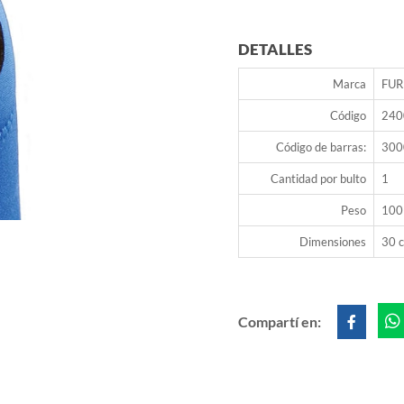
DETALLES
Marca
FUR
Código
240
Código de barras:
300
Cantidad por bulto
1
Peso
100
Dimensiones
30 c
Compartí en: