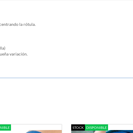
centrando la rótula.
la)
ueña variación.
NIBLE
STOCK
DISPONIBLE