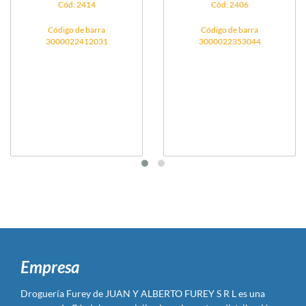
Cód: 2414
Cód: 2406
Código de barra
Código de barra
3000022412031
3000022353044
Empresa
Droguería Furey de JUAN Y ALBERTO FUREY S R L es una