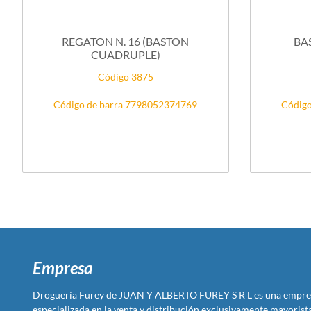
REGATON N. 16 (BASTON
BA
CUADRUPLE)
Código 3875
Código de barra 7798052374769
Código
Empresa
Droguería Furey de JUAN Y ALBERTO FUREY S R L es una empre
especializada en la venta y distribución exclusivamente mayoris