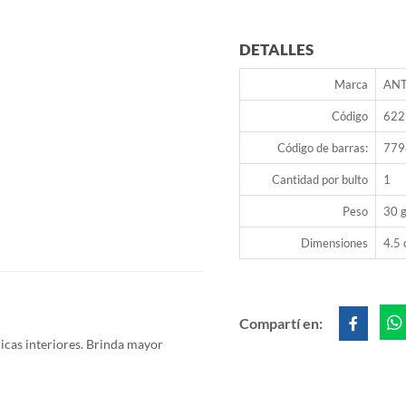
DETALLES
Marca
ANT
Código
622
Código de barras:
779
Cantidad por bulto
1
Peso
30 g
Dimensiones
4.5 
Compartí en:
icas interiores. Brinda mayor