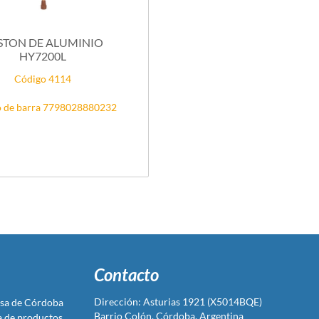
STON DE ALUMINIO
HY7200L
Código 4114
 de barra 7798028880232
Contacto
Dirección: Asturias 1921 (X5014BQE)
sa de Córdoba
Barrio Colón, Córdoba, Argentina
ta de productos