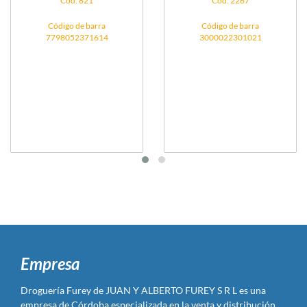
Cód: 821
Cód: 2267
Código de barra
Código de barra
7798052371614
3000022301021
Empresa
Droguería Furey de JUAN Y ALBERTO FUREY S R L es una
empresa de Córdoba especializada en la venta y distribución