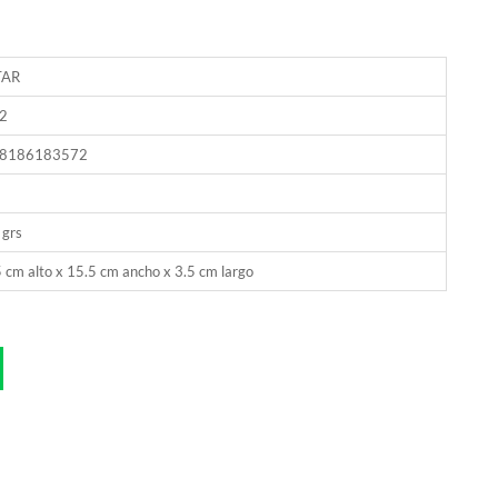
TAR
2
8186183572
 grs
 cm alto x 15.5 cm ancho x 3.5 cm largo