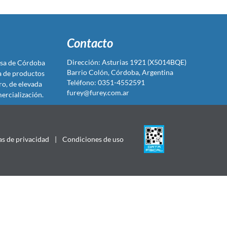
Contacto
Dirección: Asturias 1921 (X5014BQE)
sa de Córdoba
Barrio Colón, Córdoba, Argentina
ta de productos
Teléfono: 0351-4552591
ro, de elevada
furey@furey.com.ar
ercialización.
as de privacidad
|
Condiciones de uso