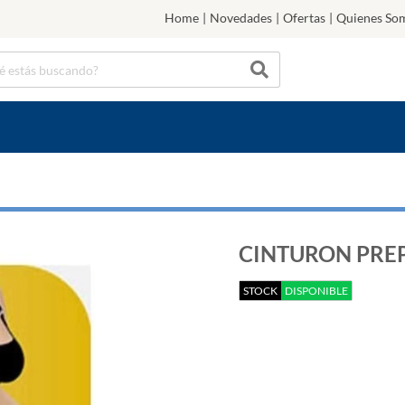
Home
|
Novedades
|
Ofertas
|
Quienes So
CINTURON PREP
STOCK
DISPONIBLE