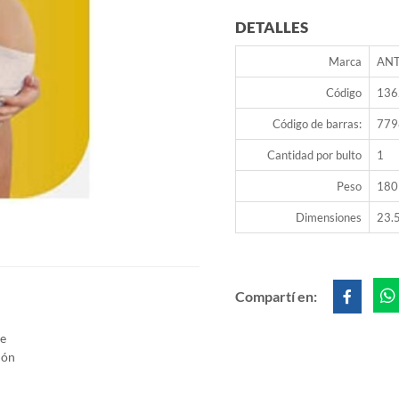
DETALLES
Marca
AN
Código
136
Código de barras:
779
Cantidad por bulto
1
Peso
180
Dimensiones
23.5
Compartí en:
re
ión