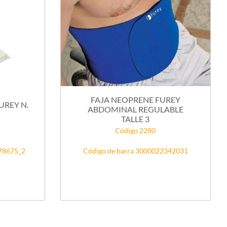
FAJA NEOPRENE FUREY
UREY N.
ABDOMINAL REGULABLE
TALLE 3
Código 2280
378675_2
Código de barra 3000022342031